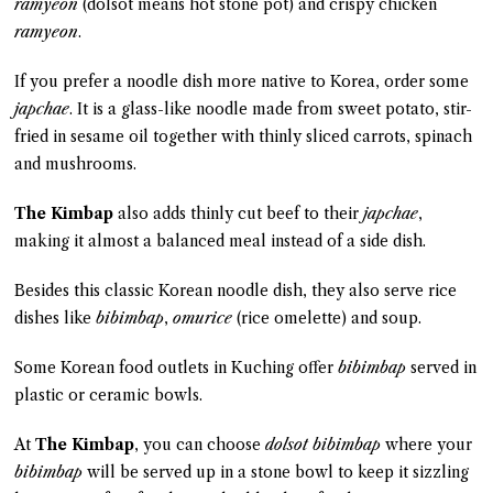
ramyeon
(dolsot means hot stone pot) and crispy chicken
ramyeon
.
If you prefer a noodle dish more native to Korea, order some
japchae
. It is a glass-like noodle made from sweet potato, stir-
fried in sesame oil together with thinly sliced carrots, spinach
and mushrooms.
The Kimbap
also adds thinly cut beef to their
japchae
,
making it almost a balanced meal instead of a side dish.
Besides this classic Korean noodle dish, they also serve rice
dishes like
bibimbap
,
omurice
(rice omelette) and soup.
Some Korean food outlets in Kuching offer
bibimbap
served in
plastic or ceramic bowls.
At
The Kimbap
, you can choose
dolsot bibimbap
where your
bibimbap
will be served up in a stone bowl to keep it sizzling