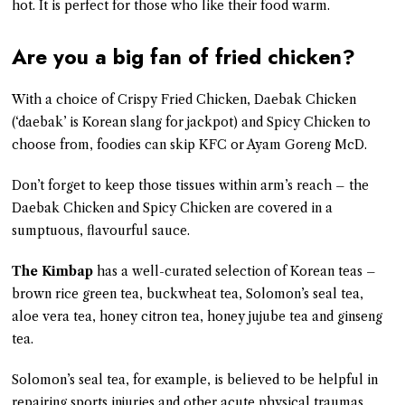
hot. It is perfect for those who like their food warm.
Are you a big fan of fried chicken?
With a choice of Crispy Fried Chicken, Daebak Chicken
(‘daebak’ is Korean slang for jackpot) and Spicy Chicken to
choose from, foodies can skip KFC or Ayam Goreng McD.
Don’t forget to keep those tissues within arm’s reach – the
Daebak Chicken and Spicy Chicken are covered in a
sumptuous, flavourful sauce.
The Kimbap
has a well-curated selection of Korean teas –
brown rice green tea, buckwheat tea, Solomon’s seal tea,
aloe vera tea, honey citron tea, honey jujube tea and ginseng
tea.
Solomon’s seal tea, for example, is believed to be helpful in
repairing sports injuries and other acute physical traumas.