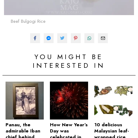
Beef Bulgogi Rice
YOU MIGHT BE
INTERESTED IN
Panau, the
How New Year’s
10 delicious
admirable Iban
Day was
Malaysian leaf-
chief behind
celebrated in
wrapped rice