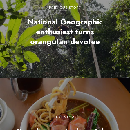
PREVIOUS STORY
National Geographic
enthusiast turns
orangutan devotee
NEXT STORY