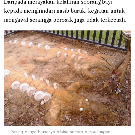
Daripada merayakan kelahiran seorang bayi
kepada menghindari nasib buruk, kegiatan untuk
mengawal serangga perosak juga tidak terkecuali.
Patung buaya biasanya dibina secara berpasangan.