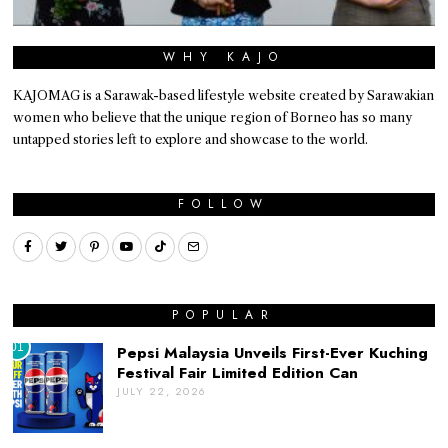
WHY KAJO
KAJOMAG is a Sarawak-based lifestyle website created by Sarawakian
women who believe that the unique region of Borneo has so many
untapped stories left to explore and showcase to the world.
FOLLOW
POPULAR
01
Pepsi Malaysia Unveils First-Ever Kuching
Festival Fair Limited Edition Can
JULY 22, 2026