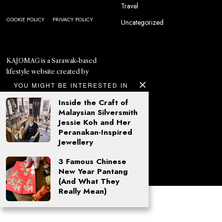
Travel
COOKIE POLICY
PRIVACY POLICY
Uncategorized
KAJOMAG is a Sarawak-based
lifestyle website created by
Sarawakian women who
YOU MIGHT BE INTERESTED IN
believe that the unique region
Inside the Craft of
of Borneo has so many
Malaysian Silversmith
untapped stories left to explore
Jessie Koh and Her
and showcase to the world.
Peranakan-Inspired
Jewellery
3 Famous Chinese
New Year Pantang
(And What They
Really Mean)